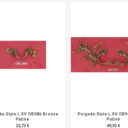
ée Style L.XV OB586 Bronze
Poignée Style L.XV OB
Patiné
Patiné
22,73 €
49,92 €