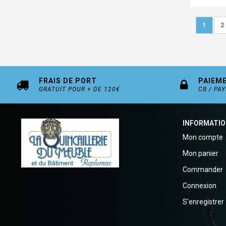
Page
Vous lis
P
1
2
FRAIS DE PORT
PAIEM
GRATUIT POUR + DE 120€
CB / PA
INFORMATI
Mon compte
Mon panier
Commander
Connexion
S'enregistrer