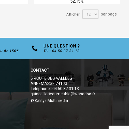
52,15 €
par page
Afficher
UNE QUESTION ?
tir de 150€
Tél : 04 50 37 31 13
CONTACT
5 ROUTE DES VALLEES
ANNEMASSE 74100
Téléphone : 04 50 37 31 13
quincailleriedumeuble@wanadoo.fr
© Kalitys Multimédia