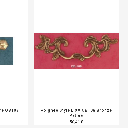
ire OB103
Poignée Style L.XV OB108 Bronze
é
Patiné
50,41 €