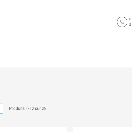
C
0
icher
Liste
Produits
1
-
12
sur
28