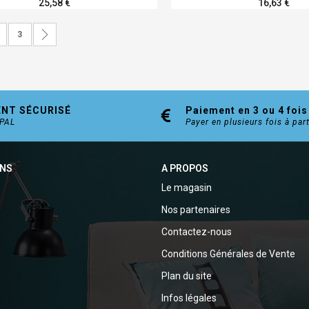
25,58 €
16,63 €
ez actuellement la page
age
Page
Page
Suivant
3
ENT SÉCURISÉ
Paiement en 3 ou 4 fois
YPAL
Payer en plusieurs fois à par
ONS
A PROPOS
Le magasin
Nos partenaires
Contactez-nous
Conditions Générales de Vente
Plan du site
Infos légales