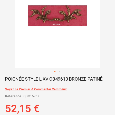
Skip
POIGNÉE STYLE L.XV OB49610 BRONZE PATINÉ
to
the
Soyez Le Premier À Commenter Ce Produit
beginning
of
Référence
QDM15767
the
images
52,15 €
gallery