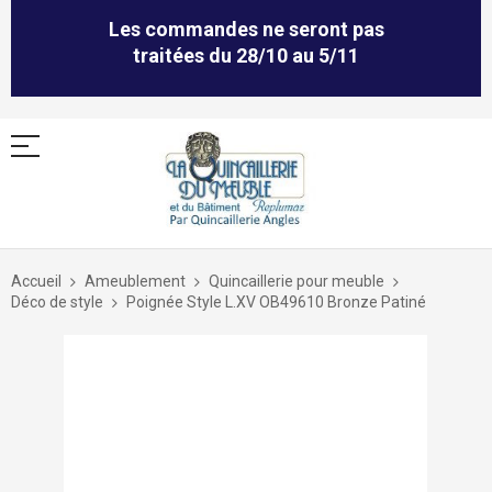
Les commandes ne seront pas
traitées du 28/10 au 5/11
Allez
au
Accueil
Ameublement
Quincaillerie pour meuble
contenu
Déco de style
Poignée Style L.XV OB49610 Bronze Patiné
Skip
to
the
end
of
the
images
gallery