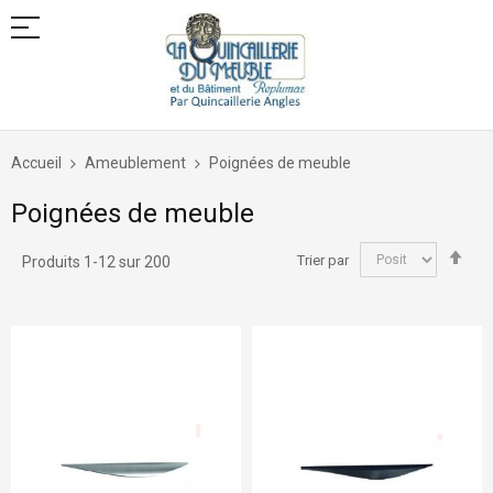
Allez
au
Accueil
Ameublement
Poignées de meuble
contenu
Poignées de meuble
Par
Trier par
Produits
1
-
12
sur
200
ord
déc