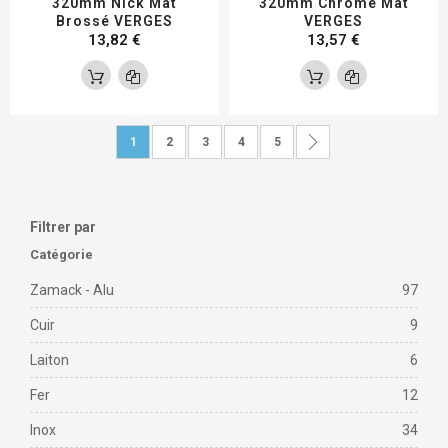
320mm Nick Mat
320mm Chromé Mat
Brossé VERGES
VERGES
13,82 €
13,57 €
Page
Vous lisez actuellement la page
Page
Page
Page
Page
Page
Suivant
1
2
3
4
5
Filtrer par
Catégorie
Zamack - Alu
97
Cuir
9
Laiton
6
Fer
12
Inox
34