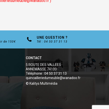
ailleriedumeuble@wanadoo.fr
)
UNE QUESTION ?
tir de 150€
Tél : 04 50 37 31 13
CONTACT
5 ROUTE DES VALLEES
ANNEMASSE 74100
Téléphone : 04 50 37 31 13
quincailleriedumeuble@wanadoo.fr
© Kalitys Multimédia