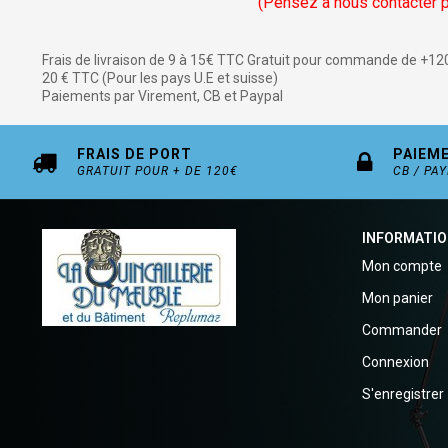
(Pensez à nous contacter p
Frais de livraison de 9 à 15€ TTC Gratuit pour commande de +12
20 € TTC (Pour les pays U.E et suisse)
Paiements par Virement, CB et Paypal
FRAIS DE PORT
PAIEM
GRATUIT POUR + DE 120€
CB / PA
INFORMATI
Mon compte
Mon panier
Commander
Connexion
S'enregistrer