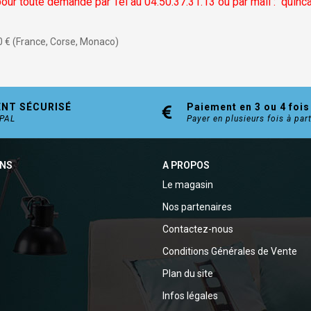
our toute demande par Tél au 04.50.37.31.13 ou par mail :
quinc
0 € (France, Corse, Monaco)
ENT SÉCURISÉ
Paiement en 3 ou 4 fois
YPAL
Payer en plusieurs fois à par
ONS
A PROPOS
Le magasin
Nos partenaires
Contactez-nous
Conditions Générales de Vente
Plan du site
Infos légales