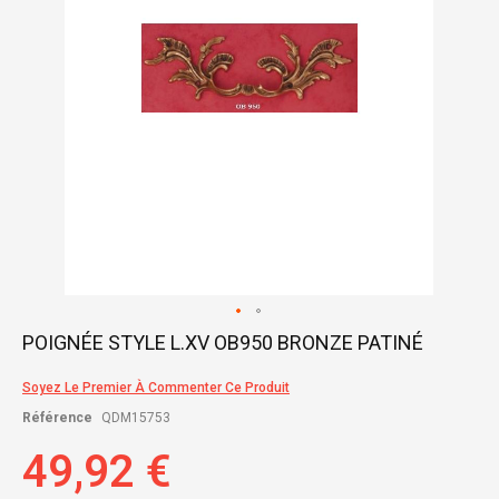
Skip
POIGNÉE STYLE L.XV OB950 BRONZE PATINÉ
to
the
Soyez Le Premier À Commenter Ce Produit
beginning
of
Référence
QDM15753
the
images
49,92 €
gallery