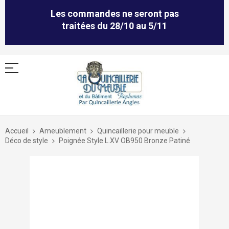
Les commandes ne seront pas
traitées du 28/10 au 5/11
Allez
au
Accueil
Ameublement
Quincaillerie pour meuble
contenu
Déco de style
Poignée Style L.XV OB950 Bronze Patiné
Skip
to
the
end
of
the
images
gallery