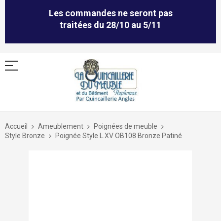
Les commandes ne seront pas
traitées du 28/10 au 5/11
Allez
au
Accueil
Ameublement
Poignées de meuble
contenu
Style Bronze
Poignée Style L.XV OB108 Bronze Patiné
Skip
to
the
end
of
the
images
gallery