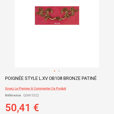
Skip
POIGNÉE STYLE L.XV OB108 BRONZE PATINÉ
to
the
Soyez Le Premier À Commenter Ce Produit
beginning
of
Référence
QDM15522
the
images
50,41 €
gallery