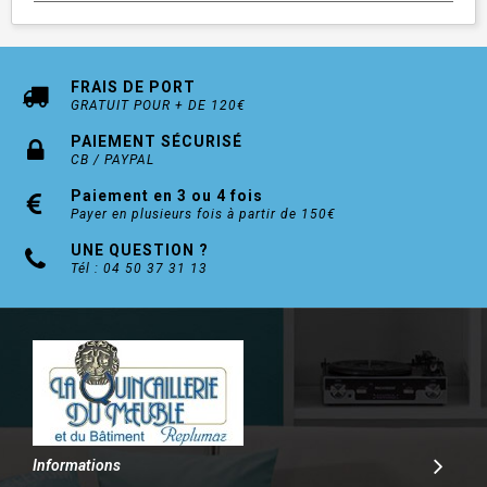
FRAIS DE PORT
GRATUIT POUR + DE 120€
PAIEMENT SÉCURISÉ
CB / PAYPAL
Paiement en 3 ou 4 fois
Payer en plusieurs fois à partir de 150€
UNE QUESTION ?
Tél : 04 50 37 31 13
Informations