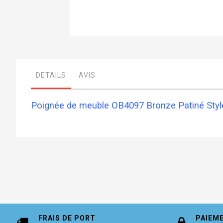
Skip
to
the
beginning
DETAILS
AVIS
of
the
images
gallery
Poignée de meuble OB4097 Bronze Patiné Styl
FRAIS DE PORT
PAIEM