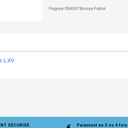
Poignée OB4097 Bronze Patiné
e L.XV
ENT SÉCURISÉ
Paiement en 3 ou 4 fois