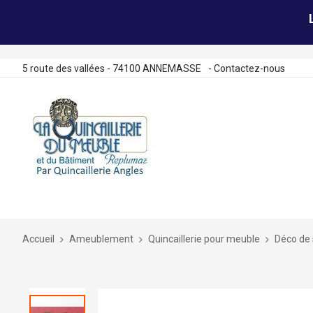
5 route des vallées - 74100 ANNEMASSE
-
Contactez-nous
Allez
au
contenu
Accueil
Ameublement
Quincaillerie pour meuble
Déco de 
Skip
to