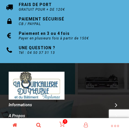
FRAIS DE PORT
GRATUIT POUR + DE 120€
PAIEMENT SÉCURISÉ
CB / PAYPAL
Paiement en 3 ou 4 fois
Payer en plusieurs fois à partir de 150€
UNE QUESTION ?
Tél : 04 50 37 31 13
Informations
A Propos
0
Contact