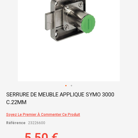
Skip
SERRURE DE MEUBLE APPLIQUE SYMO 3000
to
C.22MM
the
beginning
of
Soyez Le Premier À Commenter Ce Produit
the
Référence
23226600
images
gallery
5,50 €