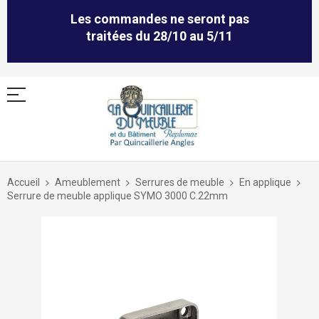
Les commandes ne seront pas
traitées du 28/10 au 5/11
Allez
au
Accueil
Ameublement
Serrures de meuble
En applique
contenu
Serrure de meuble applique SYMO 3000 C.22mm
Skip
to
the
end
of
the
images
gallery