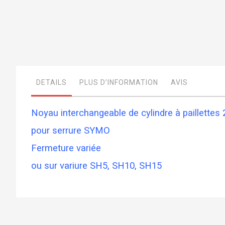
Skip
to
the
beginning
of
DETAILS
PLUS D’INFORMATION
AVIS
the
images
gallery
Noyau interchangeable de cylindre à paillettes 
pour serrure SYMO
Fermeture variée
ou sur variure SH5, SH10, SH15