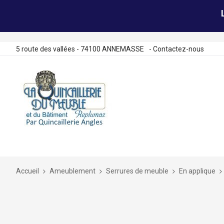
5 route des vallées - 74100 ANNEMASSE
-
Contactez-nous
Allez
au
contenu
Accueil
Ameublement
Serrures de meuble
En applique
Skip
to