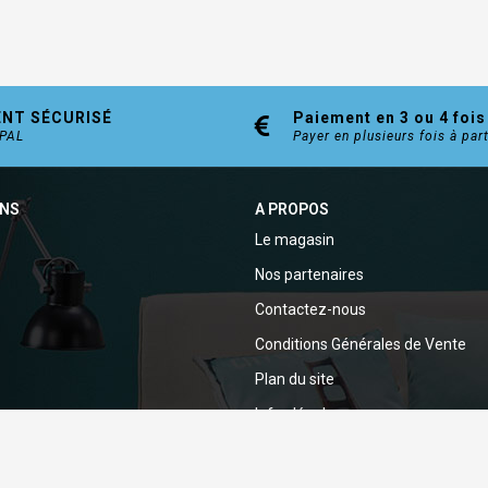
ENT SÉCURISÉ
Paiement en 3 ou 4 fois
YPAL
Payer en plusieurs fois à par
ONS
A PROPOS
Le magasin
Nos partenaires
Contactez-nous
Conditions Générales de Vente
Plan du site
Infos légales
Politique de confidentialité