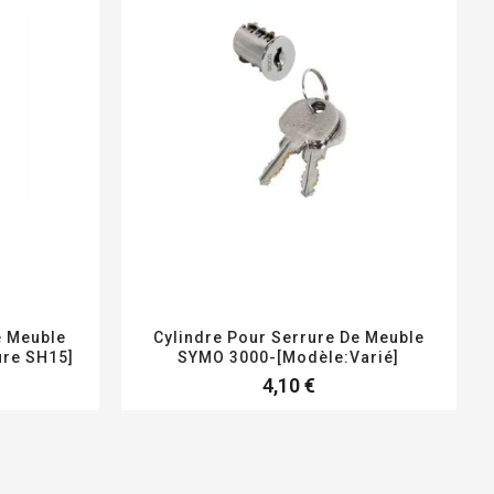
e Meuble
Cylindre Pour Serrure De Meuble
ure SH15]
SYMO 3000-[Modèle:Varié]
4,10 €