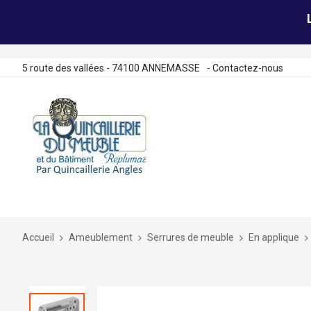
5 route des vallées - 74100 ANNEMASSE
-
Contactez-nous
Allez
au
contenu
Accueil
Ameublement
Serrures de meuble
En applique
Skip
to