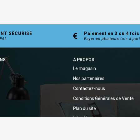
ENT SÉCURISÉ
Paiement en 3 ou 4 fois
YPAL
Payer en plusieurs fois à par
ONS
A PROPOS
Le magasin
Nos partenaires
Contactez-nous
Conditions Générales de Vente
Plan du site
Infos légales
Politique de confidentialité