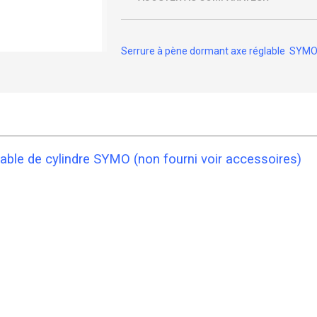
Serrure à pène dormant axe réglable SYM
ble de cylindre SYMO (non fourni voir accessoires)
m