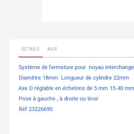
Skip
to
the
beginning
of
DETAILS
AVIS
the
images
gallery
Système de fermeture pour noyau interchangea
Diamètre 18mm Longueur de cylindre 22mm
Axe D
réglable en échelons de 5 mm 15-40 m
Pose à gauche , à droite ou tiroir
Réf 23226690