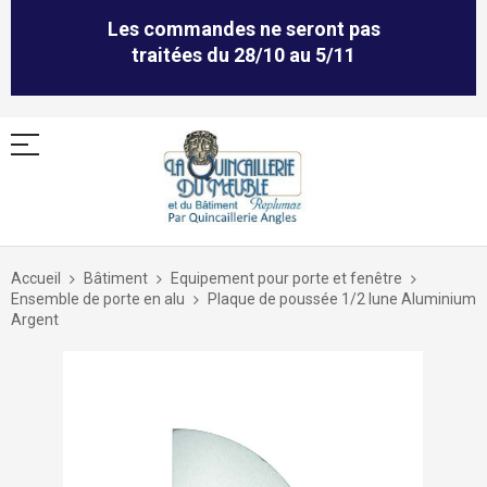
Les commandes ne seront pas
traitées du 28/10 au 5/11
Allez
au
Accueil
Bâtiment
Equipement pour porte et fenêtre
contenu
Ensemble de porte en alu
Plaque de poussée 1/2 lune Aluminium
Argent
Skip
to
the
end
of
the
images