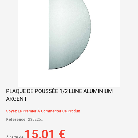
gallery
Skip
PLAQUE DE POUSSÉE 1/2 LUNE ALUMINIUM
to
ARGENT
the
beginning
of
Soyez Le Premier À Commenter Ce Produit
the
Référence
235225..
images
gallery
15,01 €
À partir de