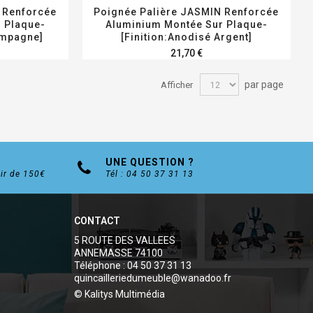
 Renforcée
Poignée Palière JASMIN Renforcée
 Plaque-
Aluminium Montée Sur Plaque-
ampagne]
[Finition:Anodisé Argent]
21,70 €
par page
Afficher
UNE QUESTION ?
tir de 150€
Tél : 04 50 37 31 13
CONTACT
5 ROUTE DES VALLEES
ANNEMASSE 74100
Téléphone : 04 50 37 31 13
quincailleriedumeuble@wanadoo.fr
© Kalitys Multimédia