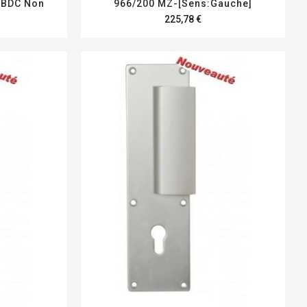
:BDC Non
966/200 MZ-[Sens:Gauche]
225,78 €