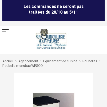
Les commandes ne seront pas
traitées du 28/10 au 5/11
Allez
au
Accueil
Agencement
Equipement de cuisine
Poubelles
contenu
Poubelle monobac WESCO
Skip
to
the
end
of
the
images
gallery