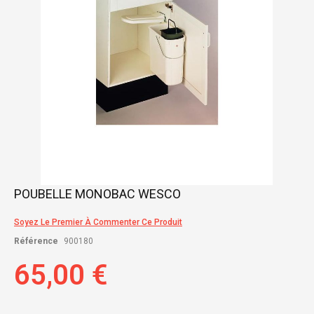
Skip
POUBELLE MONOBAC WESCO
to
the
Soyez Le Premier À Commenter Ce Produit
beginning
of
Référence
900180
the
images
65,00 €
gallery