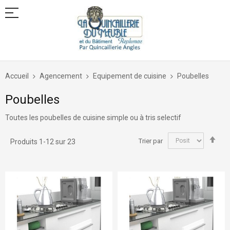
Allez
au
Accueil
Agencement
Equipement de cuisine
Poubelles
contenu
Poubelles
Toutes les poubelles de cuisine simple ou à tris selectif
Par
Trier par
Produits
1
-
12
sur
23
ord
déc