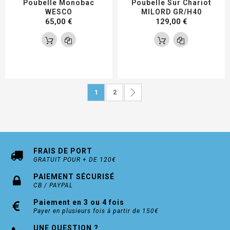
Poubelle Monobac
Poubelle Sur Chariot
WESCO
MILORD GR/H40
65,00 €
129,00 €
Page
Vous lisez actuellement la page
Page
Page
Suivant
1
2
FRAIS DE PORT
GRATUIT POUR + DE 120€
PAIEMENT SÉCURISÉ
CB / PAYPAL
Paiement en 3 ou 4 fois
Payer en plusieurs fois à partir de 150€
UNE QUESTION ?