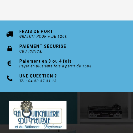
FRAIS DE PORT
GRATUIT POUR + DE 120€
PAIEMENT SÉCURISÉ
CB / PAYPAL
Paiement en 3 ou 4 fois
Payer en plusieurs fois à partir de 150€
UNE QUESTION ?
Tél : 04 50 37 31 13