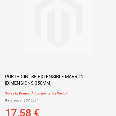
gallery
Skip
PORTE-CINTRE EXTENSIBLE MARRON-
to
[DIMENSIONS:350MM]
the
beginning
of
Soyez Le Premier À Commenter Ce Produit
the
Référence
80512367
images
gallery
17,58 €