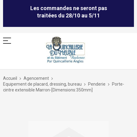
Les commandes ne seront pas
traitées du 28/10 au 5/11
Allez
au
Accueil
Agencement
contenu
Equipement de placard, dressing, bureau
Penderie
Porte-
cintre extensible Marron-[Dimensions:350mm]
Skip
to
the
end
of
the
images