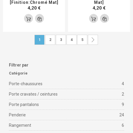
[Finition:Chromé Mat]
Mat]
4,20 €
4,20 €
Page
Vous lisez actuellement la page
Page
Page
Page
Page
Page
Suivant
1
2
3
4
5
Filtrer par
Catégorie
Porte-chaussures
4
Porte cravates / ceintures
2
Porte pantalons
9
Penderie
24
Rangement
6