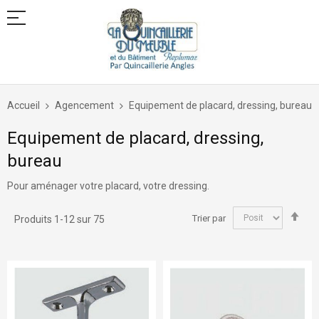
Allez
au
Accueil
Agencement
Equipement de placard, dressing, bureau
contenu
Equipement de placard, dressing,
bureau
Pour aménager votre placard, votre dressing.
Par
Trier par
Produits
1
-
12
sur
75
ord
déc