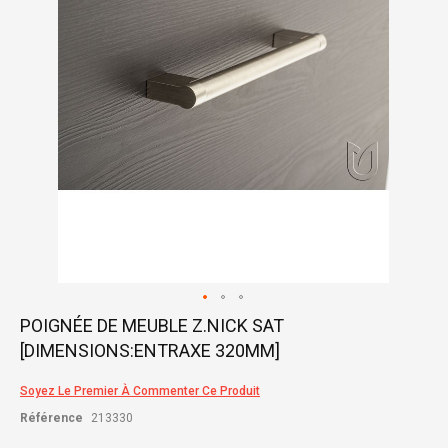
gallery
Skip
POIGNÉE DE MEUBLE Z.NICK SAT
to
[DIMENSIONS:ENTRAXE 320MM]
the
beginning
of
Soyez Le Premier À Commenter Ce Produit
the
Référence
213330
images
gallery