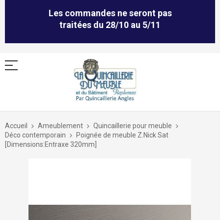
Les commandes ne seront pas
traitées du 28/10 au 5/11
Allez
au
Accueil
Ameublement
Quincaillerie pour meuble
contenu
Déco contemporain
Poignée de meuble Z.Nick Sat
[Dimensions:Entraxe 320mm]
Skip
to
the
end
of
the
images