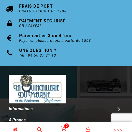
FRAIS DE PORT
GRATUIT POUR + DE 120€
PAIEMENT SÉCURISÉ
CB / PAYPAL
Paiement en 3 ou 4 fois
Payer en plusieurs fois à partir de 150€
UNE QUESTION ?
Tél : 04 50 37 31 13
Informations
A Propos
0
Contact