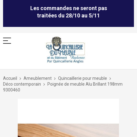
Les commandes ne seront pas
traitées du 28/10 au 5/11
Allez
au
Accueil
Ameublement
Quincaillerie pour meuble
contenu
Déco contemporain
Poignée de meuble Alu Brillant 198mm
9300460
Skip
to
the
end
of
the
images