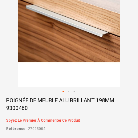
gallery
Skip
POIGNÉE DE MEUBLE ALU BRILLANT 198MM
to
9300460
the
beginning
of
Soyez Le Premier À Commenter Ce Produit
the
Référence
27093004
images
gallery