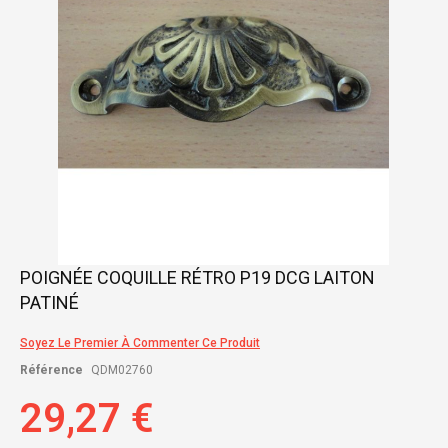
Skip
POIGNÉE COQUILLE RÉTRO P19 DCG LAITON
to
PATINÉ
the
beginning
of
Soyez Le Premier À Commenter Ce Produit
the
Référence
QDM02760
images
gallery
29,27 €