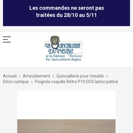
Les commandes ne seront pas
traitées du 28/10 au 5/11
Allez
au
Accueil
Ameublement
Quincaillerie pour meuble
contenu
Déco rustique
Poignée coquille Rétro P19 DCG laiton patiné
Skip
to
the
end
of
the
images
gallery