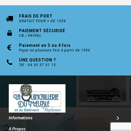
FRAIS DE PORT
GRATUIT POUR + DE 120€
PAIEMENT SÉCURISÉ
CB / PAYPAL
Paiement en 3 ou 4 fois
Payer en plusieurs fois à partir de 150€
UNE QUESTION ?
Tél : 04 50 37 31 13
Informations
A Propos