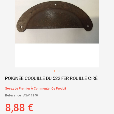
Skip
POIGNÉE COQUILLE DU 522 FER ROUILLÉ CIRÉ
to
the
Soyez Le Premier À Commenter Ce Produit
beginning
of
Référence
ASA11140
the
images
8,88 €
gallery