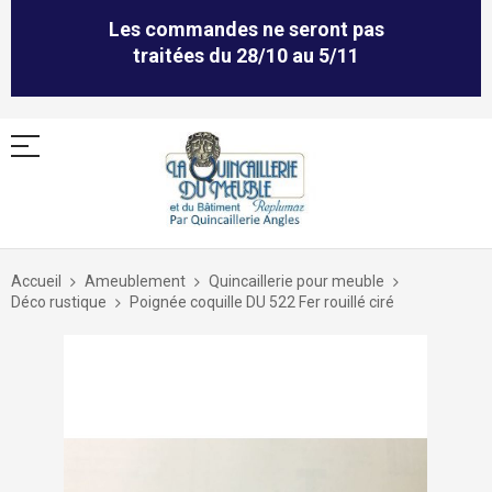
Les commandes ne seront pas
traitées du 28/10 au 5/11
Allez
au
Accueil
Ameublement
Quincaillerie pour meuble
contenu
Déco rustique
Poignée coquille DU 522 Fer rouillé ciré
Skip
to
the
end
of
the
images
gallery