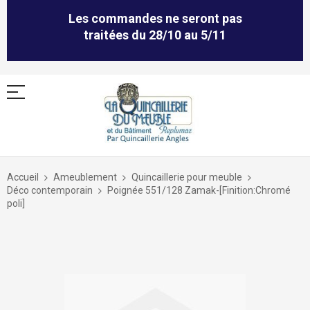
Les commandes ne seront pas
traitées du 28/10 au 5/11
Allez
au
Accueil
Ameublement
Quincaillerie pour meuble
contenu
Déco contemporain
Poignée 551/128 Zamak-[Finition:Chromé
poli]
Skip
to
the
end
of
the
images