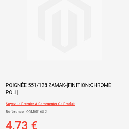
gallery
Skip
POIGNÉE 551/128 ZAMAK-[FINITION:CHROMÉ
to
POLI]
the
beginning
of
Soyez Le Premier À Commenter Ce Produit
the
Référence
QDM05168-2
images
gallery
4,73 €