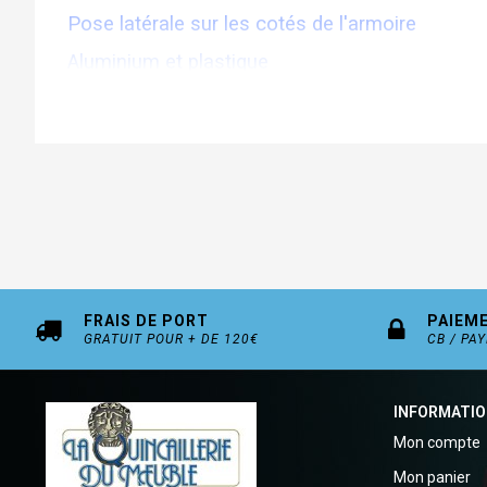
Pose latérale sur les cotés de l'armoire
Aluminium et plastique
FRAIS DE PORT
PAIEM
GRATUIT POUR + DE 120€
CB / PA
INFORMATI
Mon compte
Mon panier