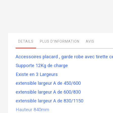
Skip
to
the
beginning
of
DETAILS
PLUS D’INFORMATION
AVIS
the
images
gallery
Accessoires placard , garde robe avec tirette c
Supporte 12Kg de charge
Existe en 3 Largeurs
extensible largeur A de 450/600
extensible largeur A de 600/830
extensible largeur A de 830/1150
Hauteur 840mm