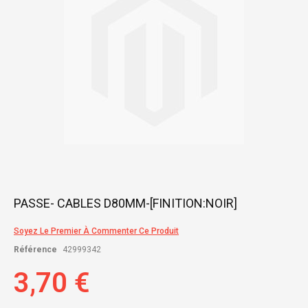
gallery
Skip
PASSE- CABLES D80MM-[FINITION:NOIR]
to
the
Soyez Le Premier À Commenter Ce Produit
beginning
of
Référence
42999342
the
images
3,70 €
gallery