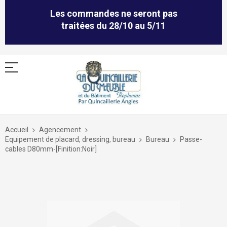
Les commandes ne seront pas
traitées du 28/10 au 5/11
Allez
au
Accueil
Agencement
contenu
Equipement de placard, dressing, bureau
Bureau
Passe-
cables D80mm-[Finition:Noir]
Skip
to
the
end
of
the
images