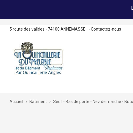
5 route des vallées - 74100 ANNEMASSE
-
Contactez-nous
Allez
au
contenu
Accueil
Bâtiment
Seuil - Bas de porte - Nez de marche - Buto
Skip
to