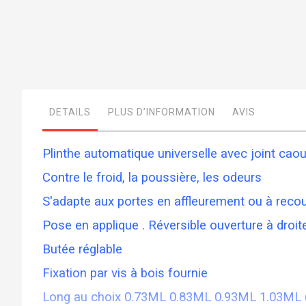
Skip
to
the
beginning
of
DETAILS
PLUS D’INFORMATION
AVIS
the
images
gallery
Plinthe automatique universelle avec joint cao
Contre le froid, la poussière, les odeurs
S'adapte aux portes en affleurement ou à rec
Pose en applique . Réversible ouverture à droi
Butée réglable
Fixation par vis à bois fournie
Long au choix 0.73ML 0.83ML 0.93ML 1.03ML 