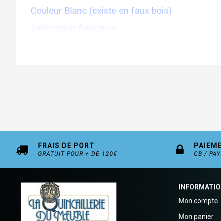
Couleur Blanc (existe en faux bois)
Fabrication française
FRAIS DE PORT
PAIEM
GRATUIT POUR + DE 120€
CB / PA
INFORMATI
Mon compte
Mon panier