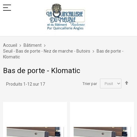
Allez
au
Accueil
Bâtiment
contenu
Seuil - Bas de porte - Nez de marche - Butoirs
Bas de porte -
Klomatic
Bas de porte - Klomatic
Par
Trier par
Produits
1
-
12
sur
17
ord
déc