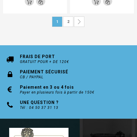
Page
Vous lisez actuellement la page
Page
Page
Suivant
1
2
FRAIS DE PORT
GRATUIT POUR + DE 120€
PAIEMENT SÉCURISÉ
CB / PAYPAL
Paiement en 3 ou 4 fois
Payer en plusieurs fois à partir de 150€
UNE QUESTION ?
Tél : 04 50 37 31 13