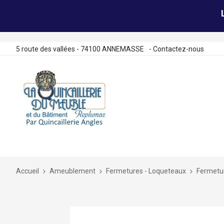
5 route des vallées - 74100 ANNEMASSE
-
Contactez-nous
Allez
au
contenu
Accueil
Ameublement
Fermetures - Loqueteaux
Fermetur
Skip
to