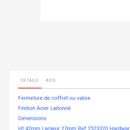
Skip
to
the
beginning
of
the
images
gallery
DETAILS
AVIS
Fermeture de coffret ou valise
Finition Acier Laitonné
Dimensions
Ht 42mm Largeur 27mm Ref 2523320 Hardwar