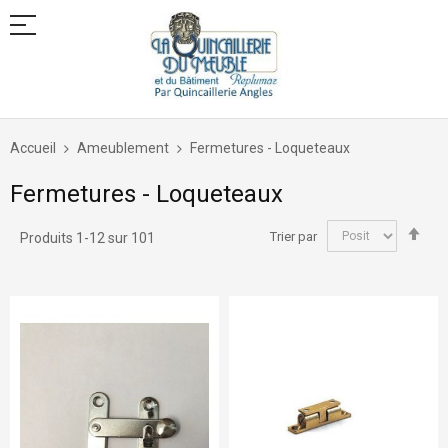
Allez
au
Accueil
Ameublement
Fermetures - Loqueteaux
contenu
Fermetures - Loqueteaux
Par
Trier par
Produits
1
-
12
sur
101
ord
déc