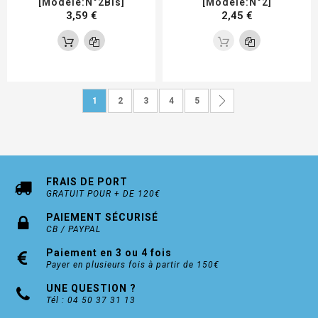
[Modèle:N°2Bis]
[Modèle:N°2]
3,59 €
2,45 €
Page
Vous lisez actuellement la page
Page
Page
Page
Page
Page
Suivant
1
2
3
4
5
FRAIS DE PORT
GRATUIT POUR + DE 120€
PAIEMENT SÉCURISÉ
CB / PAYPAL
Paiement en 3 ou 4 fois
Payer en plusieurs fois à partir de 150€
UNE QUESTION ?
Tél : 04 50 37 31 13