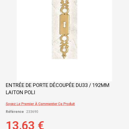
gallery
Skip
ENTRÉE DE PORTE DÉCOUPÉE DU33 / 192MM
to
LAITON POLI
the
beginning
of
Soyez Le Premier À Commenter Ce Produit
the
Référence
233690
images
gallery
13,63 €