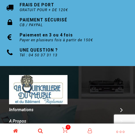
FRAIS DE PORT
GRATUIT POUR + DE 120€
PAIEMENT SÉCURISÉ
CB / PAYPAL
Paiement en 3 ou 4 fois
Payer en plusieurs fois à partir de 150€
UNE QUESTION ?
Tél : 04 50 37 31 13
Informations
A Propos
0
Contact