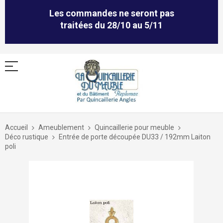
Les commandes ne seront pas
traitées du 28/10 au 5/11
Allez
au
Accueil
Ameublement
Quincaillerie pour meuble
contenu
Déco rustique
Entrée de porte découpée DU33 / 192mm Laiton
poli
Skip
to
the
end
of
the
images