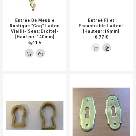
Entrée De Meuble
Entréé Filet
Rustique "coq" Laiton
Encastrable Laiton-
Vieilli-[Sens:Droite]-
[Hauteur:19mm]
[Hauteur:140mm]
6,77 €
6,41 €