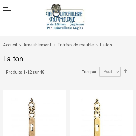
Allez
au
Accueil
Ameublement
Entrées de meuble
Laiton
contenu
Laiton
Par
Trier par
Produits
1
-
12
sur
48
ord
déc