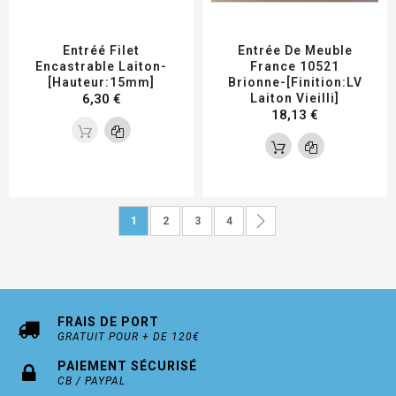
Entréé Filet
Entrée De Meuble
Encastrable Laiton-
France 10521
[Hauteur:15mm]
Brionne-[Finition:LV
6,30 €
Laiton Vieilli]
18,13 €
Page
Vous lisez actuellement la page
Page
Page
Page
Page
Suivant
1
2
3
4
FRAIS DE PORT
GRATUIT POUR + DE 120€
PAIEMENT SÉCURISÉ
CB / PAYPAL