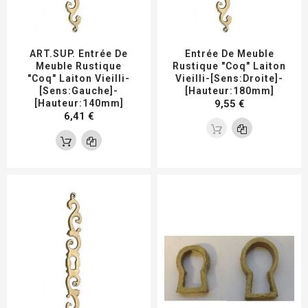
ART.SUP. Entrée De
Entrée De Meuble
Meuble Rustique
Rustique "coq" Laiton
"coq" Laiton Vieilli-
Vieilli-[Sens:Droite]-
[Sens:Gauche]-
[Hauteur:180mm]
[Hauteur:140mm]
9,55 €
6,41 €