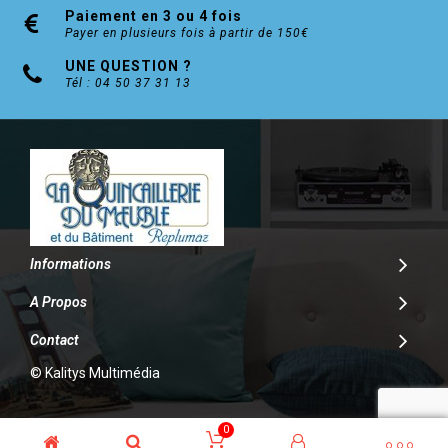
Paiement en 3 ou 4 fois
Payer en plusieurs fois à partir de 150€
UNE QUESTION ?
Tél : 04 50 37 31 13
Informations
A Propos
Contact
© Kalitys Multimédia
0