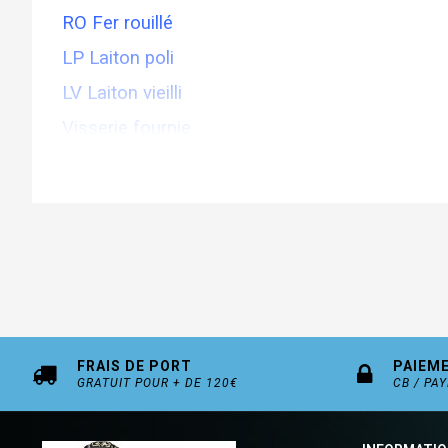
RO Fer rouillé
LP Laiton poli
LV Laiton vieilli
Visserie fournie
FRAIS DE PORT
PAIEM
GRATUIT POUR + DE 120€
CB / PA