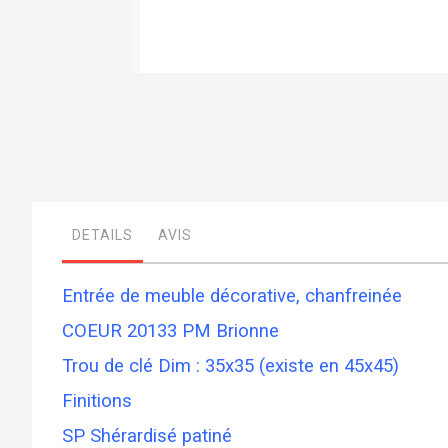
Skip
to
the
beginning
of
the
images
gallery
DETAILS
AVIS
Entrée de meuble décorative, chanfreinée
COEUR 20133 PM Brionne
Trou de clé Dim : 35x35 (existe en 45x45)
Finitions
SP Shérardisé patiné