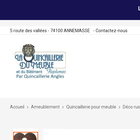
5 route des vallées - 74100 ANNEMASSE
-
Contactez-nous
Allez
au
contenu
Accueil
Ameublement
Quincaillerie pour meuble
Déco rus
Skip
to