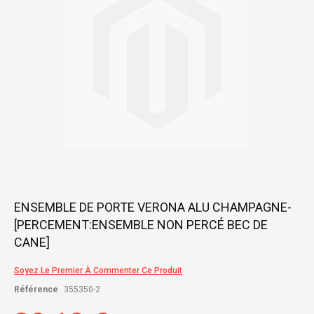
gallery
Skip
ENSEMBLE DE PORTE VERONA ALU CHAMPAGNE-
to
[PERCEMENT:ENSEMBLE NON PERCÉ BEC DE
the
beginning
CANE]
of
the
Soyez Le Premier À Commenter Ce Produit
images
gallery
Référence
355350-2