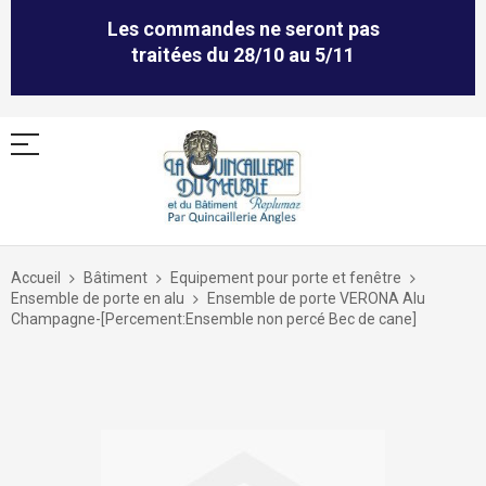
Les commandes ne seront pas
traitées du 28/10 au 5/11
Allez
au
Accueil
Bâtiment
Equipement pour porte et fenêtre
contenu
Ensemble de porte en alu
Ensemble de porte VERONA Alu
Champagne-[Percement:Ensemble non percé Bec de cane]
Skip
to
the
end
of
the
images