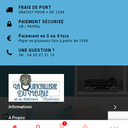
FRAIS DE PORT
GRATUIT POUR + DE 120€
PAIEMENT SÉCURISÉ
CB / PAYPAL
Paiement en 3 ou 4 fois
Payer en plusieurs fois à partir de 150€
UNE QUESTION ?
Tél : 04 50 37 31 13
Informations
A Propos
0