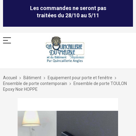
Les commandes ne seront pas
traitées du 28/10 au 5/11
Allez
au
Accueil
Bâtiment
Equipement pour porte et fenêtre
contenu
Ensemble de porte contemporain
Ensemble de porte TOULON
Epoxy Noir HOPPE
Skip
to
the
end
of
the
images