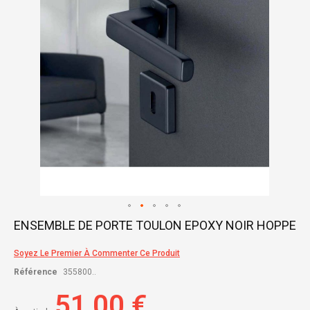
gallery
Skip
ENSEMBLE DE PORTE TOULON EPOXY NOIR HOPPE
to
the
Soyez Le Premier À Commenter Ce Produit
beginning
of
Référence
355800..
the
images
51,00 €
gallery