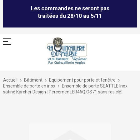
Les commandes ne seront pas
traitées du 28/10 au 5/11
Allez
au
Accueil
Bâtiment
Equipement pour porte et fenêtre
contenu
Ensemble de porte en inox
Ensemble de porte SEATTLE Inox
satiné Karcher Design-[Percement:ER46Q.OS71 sans ros.clé]
Skip
to
the
end
of
the
images