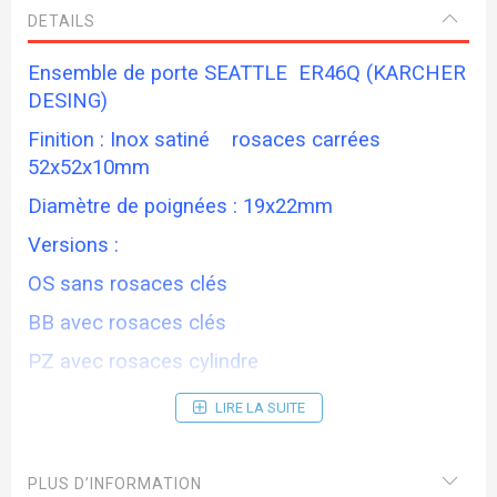
DETAILS
Ensemble de porte SEATTLE ER46Q (KARCHER
DESING)
Finition : Inox satiné rosaces carrées
52x52x10mm
Diamètre de poignées : 19x22mm
Versions :
OS sans rosaces clés
BB avec rosaces clés
PZ avec rosaces cylindre
BAD avec rosaces condamnation
LIRE LA SUITE
Délai de livraison 15 jours
PLUS D’INFORMATION