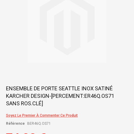
gallery
Skip
ENSEMBLE DE PORTE SEATTLE INOX SATINÉ
to
KARCHER DESIGN-[PERCEMENT:ER46Q.OS71
the
beginning
SANS ROS.CLÉ]
of
the
Soyez Le Premier À Commenter Ce Produit
images
gallery
Référence
BER46Q.OS71