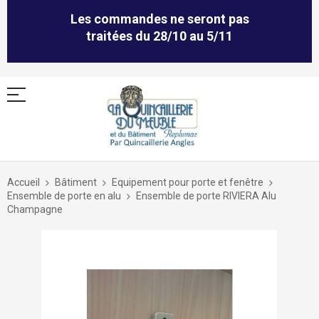
Les commandes ne seront pas
traitées du 28/10 au 5/11
Allez
au
Accueil
Bâtiment
Equipement pour porte et fenêtre
contenu
Ensemble de porte en alu
Ensemble de porte RIVIERA Alu
Champagne
Skip
to
the
end
of
the
images