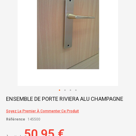
gallery
Skip
ENSEMBLE DE PORTE RIVIERA ALU CHAMPAGNE
to
the
Soyez Le Premier À Commenter Ce Produit
beginning
of
Référence
145500
the
images
50,95 €
gallery