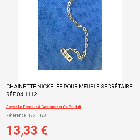
Skip
CHAINETTE NICKELÉE POUR MEUBLE SECRÉTAIRE
to
RÉF 04.1112
the
beginning
of
Soyez Le Premier À Commenter Ce Produit
the
Référence
18611120
images
gallery
13,33 €