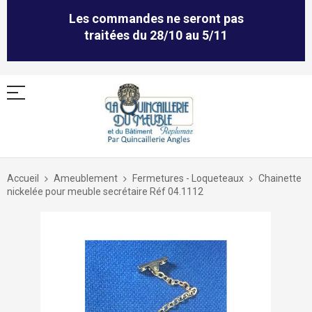
Les commandes ne seront pas
traitées du 28/10 au 5/11
Allez
au
Accueil
Ameublement
Fermetures - Loqueteaux
Chainette
contenu
nickelée pour meuble secrétaire Réf 04.1112
Skip
to
the
end
of
the
images
gallery