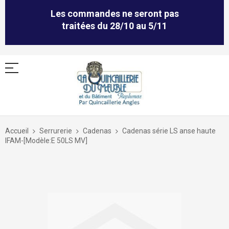
Les commandes ne seront pas
traitées du 28/10 au 5/11
Allez
au
Accueil
Serrurerie
Cadenas
Cadenas série LS anse haute
contenu
IFAM-[Modèle:E 50LS MV]
Skip
to
the
end
of
the
images
gallery