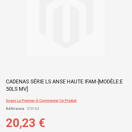
Skip
CADENAS SÉRIE LS ANSE HAUTE IFAM-[MODÈLE:E
to
50LS MV]
the
beginning
of
Soyez Le Premier À Commenter Ce Produit
the
Référence
370163
images
gallery
20,23 €