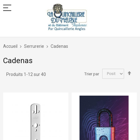
Allez
au
Accueil
Serrurerie
Cadenas
contenu
Cadenas
Par
Trier par
Produits
1
-
12
sur
40
ord
déc