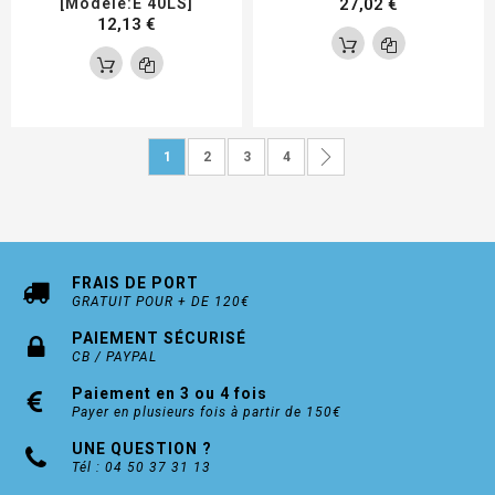
[Modèle:E 40LS]
27,02 €
12,13 €
Page
Vous lisez actuellement la page
Page
Page
Page
Page
Suivant
1
2
3
4
FRAIS DE PORT
GRATUIT POUR + DE 120€
PAIEMENT SÉCURISÉ
CB / PAYPAL
Paiement en 3 ou 4 fois
Payer en plusieurs fois à partir de 150€
UNE QUESTION ?
Tél : 04 50 37 31 13