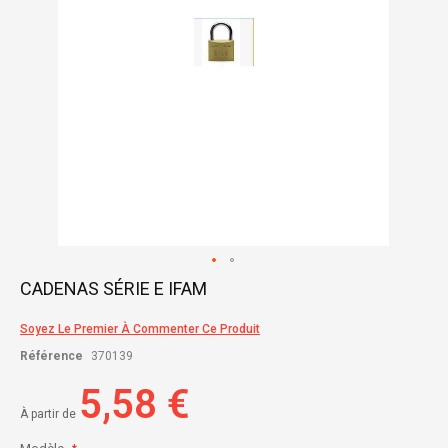
Skip
CADENAS SÉRIE E IFAM
to
the
Soyez Le Premier À Commenter Ce Produit
beginning
of
Référence
370139
the
images
5,58 €
gallery
À partir de