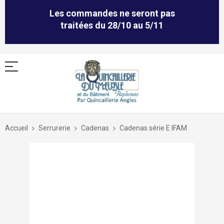
Les commandes ne seront pas
traitées du 28/10 au 5/11
Allez
au
Accueil
Serrurerie
Cadenas
Cadenas série E IFAM
contenu
Skip
to
the
end
of
the
images
gallery