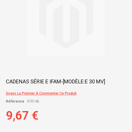
Skip
CADENAS SÉRIE E IFAM-[MODÈLE:E 30 MV]
to
the
Soyez Le Premier À Commenter Ce Produit
beginning
of
Référence
370146
the
images
9,67 €
gallery