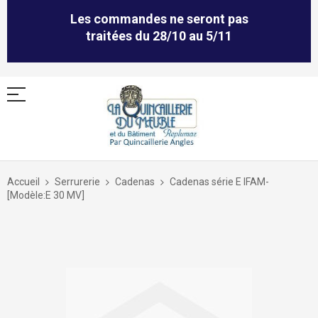
Les commandes ne seront pas
traitées du 28/10 au 5/11
Allez
au
Accueil
Serrurerie
Cadenas
Cadenas série E IFAM-
contenu
[Modèle:E 30 MV]
Skip
to
the
end
of
the
images
gallery