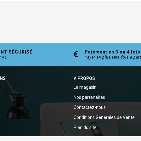
ENT SÉCURISÉ
Paiement en 3 ou 4 fois
YPAL
Payer en plusieurs fois à par
ONS
A PROPOS
Le magasin
Nos partenaires
Contactez-nous
Conditions Générales de Vente
Plan du site
Infos légales