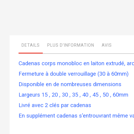
Skip
to
the
beginning
DETAILS
PLUS D’INFORMATION
AVIS
of
the
images
gallery
Cadenas corps monobloc en laiton extrudé, ar
Fermeture à double verrouillage (30 à 60mm)
Disponible en de nombreuses dimensions
Largeurs 15 , 20 , 30 , 35 , 40 , 45 , 50 , 60mm
Livré avec 2 clés par cadenas
En supplément cadenas s'entrouvrant même va