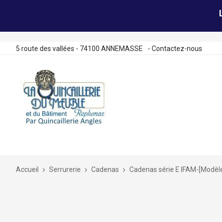
5 route des vallées - 74100 ANNEMASSE
-
Contactez-nous
Allez
au
contenu
Accueil
Serrurerie
Cadenas
Cadenas série E IFAM-[Modèle
Skip
to