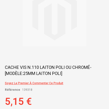
Skip
CACHE VIS N.110 LAITON POLI OU CHROMÉ-
to
[MODÈLE:25MM LAITON POLI]
the
beginning
of
Soyez Le Premier À Commenter Ce Produit
the
Référence
139318
images
gallery
5,15 €