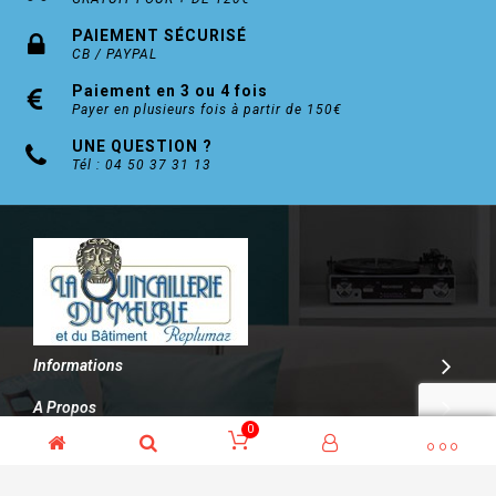
PAIEMENT SÉCURISÉ
CB / PAYPAL
Paiement en 3 ou 4 fois
Payer en plusieurs fois à partir de 150€
UNE QUESTION ?
Tél : 04 50 37 31 13
Informations
A Propos
0
Contact
© Kalitys Multimédia