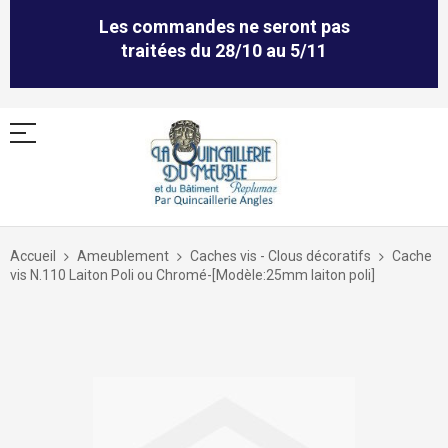
Les commandes ne seront pas
traitées du 28/10 au 5/11
Allez
au
Accueil
Ameublement
Caches vis - Clous décoratifs
Cache
contenu
vis N.110 Laiton Poli ou Chromé-[Modèle:25mm laiton poli]
Skip
to
the
end
of
the
images
gallery