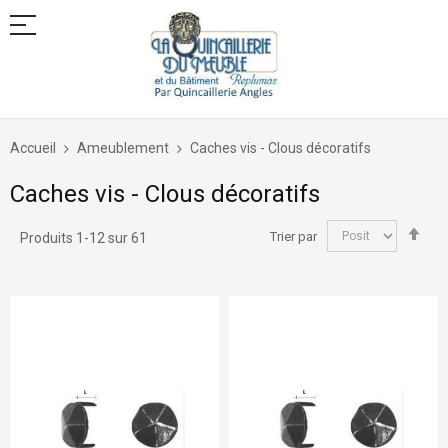
Allez
au
Accueil
Ameublement
Caches vis - Clous décoratifs
contenu
Caches vis - Clous décoratifs
Par
Trier par
Produits
1
-
12
sur
61
ord
déc