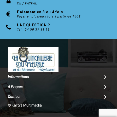
CB / PAYPAL
Paiement en 3 ou 4 fois
Payer en plusieurs fois à partir de 150€
UNE QUESTION ?
Tél : 04 50 37 31 13
Informations
A Propos
Contact
© Kalitys Multimédia