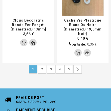
Clous Décoratifs
Cache Vis Plastique
Ronds Fer Forgé-
Blanc Ou Noir-
[Diamètre:D.13mm]
[Diamètre:D.19,5mm
3,66 €
Noir]
0,40 €
À partir de
0,36 €
Page
Vous lisez actuellement la page
Page
Page
Page
Page
Page
Suivant
1
2
3
4
5
FRAIS DE PORT
GRATUIT POUR + DE 120€
PAIEMENT SÉCURISÉ