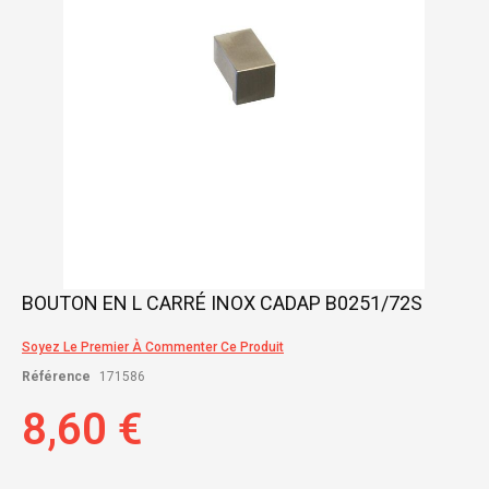
Skip
BOUTON EN L CARRÉ INOX CADAP B0251/72S
to
the
Soyez Le Premier À Commenter Ce Produit
beginning
of
Référence
171586
the
images
8,60 €
gallery