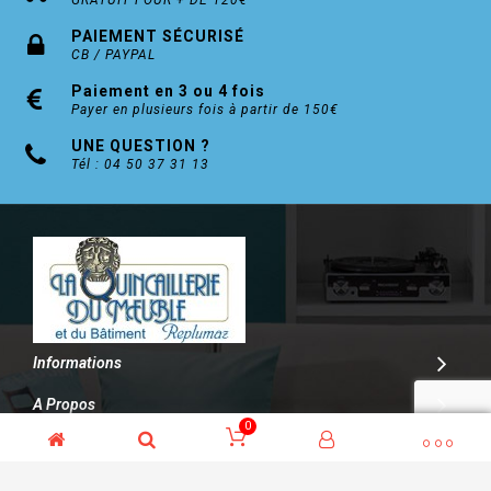
GRATUIT POUR + DE 120€
PAIEMENT SÉCURISÉ
CB / PAYPAL
Paiement en 3 ou 4 fois
Payer en plusieurs fois à partir de 150€
UNE QUESTION ?
Tél : 04 50 37 31 13
Informations
A Propos
0
Contact
© Kalitys Multimédia