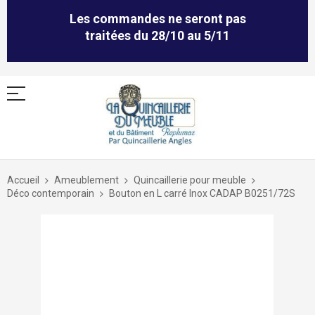
Les commandes ne seront pas
traitées du 28/10 au 5/11
Allez
au
Accueil
Ameublement
Quincaillerie pour meuble
contenu
Déco contemporain
Bouton en L carré Inox CADAP B0251/72S
Skip
to
the
end
of
the
images
gallery