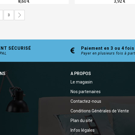
8,60 €
3,92 €
ez actuellement la page
age
Page
Page
Suivant
3
ENT SÉCURISÉ
Paiement en 3 ou 4 fois
YPAL
Payer en plusieurs fois à par
ONS
A PROPOS
Le magasin
Nos partenaires
Contactez-nous
Conditions Générales de Vente
Plan du site
Infos légales