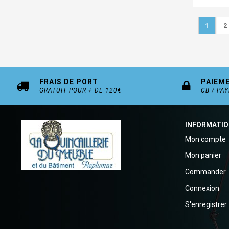
Page
Vous lis
P
1
2
FRAIS DE PORT
PAIEM
GRATUIT POUR + DE 120€
CB / PA
INFORMATI
Mon compte
Mon panier
Commander
Connexion
S'enregistrer