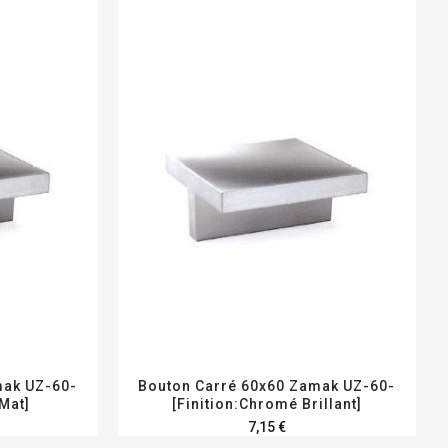
mak UZ-60-
Bouton Carré 60x60 Zamak UZ-60-
Mat]
[Finition:Chromé Brillant]
7,15 €