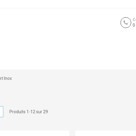
C
0
et Inox
icher
Liste
Produits
1
-
12
sur
29