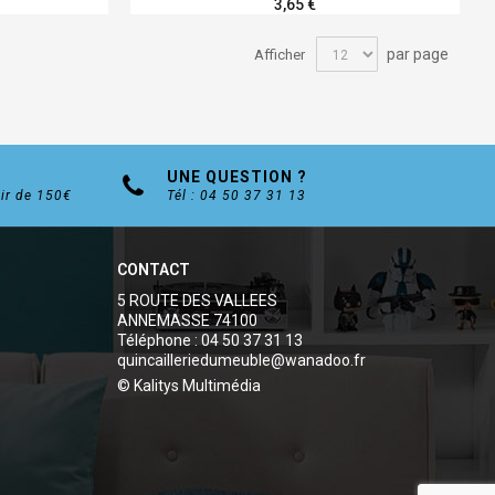
3,65 €
par page
Afficher
UNE QUESTION ?
tir de 150€
Tél : 04 50 37 31 13
CONTACT
5 ROUTE DES VALLEES
ANNEMASSE 74100
Téléphone : 04 50 37 31 13
quincailleriedumeuble@wanadoo.fr
© Kalitys Multimédia