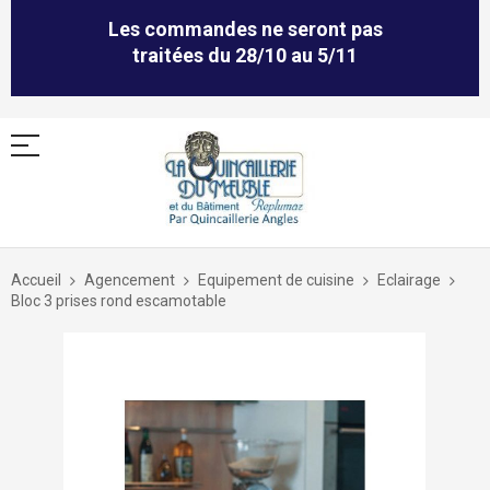
Les commandes ne seront pas
traitées du 28/10 au 5/11
Allez
au
Accueil
Agencement
Equipement de cuisine
Eclairage
contenu
Bloc 3 prises rond escamotable
Skip
to
the
end
of
the
images
gallery