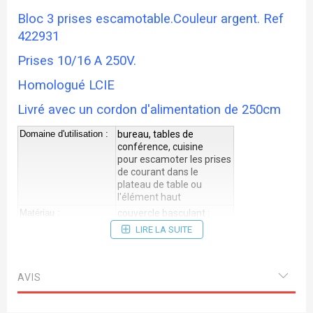
Bloc 3 prises escamotable.Couleur argent. Ref
422931
Prises 10/16 A 250V.
Homologué LCIE
Livré avec un cordon d'alimentation de 250cm
Domaine d'utilisation :
bureau, tables de
conférence, cuisine
pour escamoter les prises
de courant dans le
plateau de table ou
l'élément haut
Matériau :
couvercle basculant :
plastique
LIRE LA SUITE
Diamètre d'installation :
102 mm
;
;
Montage :
pour plans de travail
AVIS
d'une épaisseur max. de
50;mm