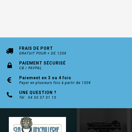
Dim. A :
211 mm
Dim. B :
287 mm
;
;
Délai de livraison : environ 10/15 jours
FRAIS DE PORT
GRATUIT POUR + DE 120€
PAIEMENT SÉCURISÉ
CB / PAYPAL
Paiement en 3 ou 4 fois
Payer en plusieurs fois à partir de 150€
UNE QUESTION ?
Tél : 04 50 37 31 13