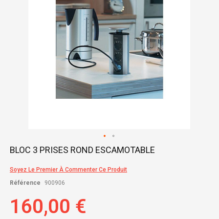
Skip
BLOC 3 PRISES ROND ESCAMOTABLE
to
the
Soyez Le Premier À Commenter Ce Produit
beginning
of
Référence
900906
the
images
160,00 €
gallery