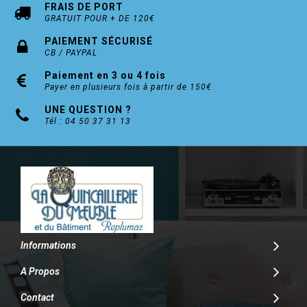
FRAIS DE PORT
GRATUIT POUR + DE 120€
PAIEMENT SÉCURISÉ
CB / PAYPAL
Paiement en 3 ou 4 fois
Payer en plusieurs fois à partir de 150€
UNE QUESTION ?
Tél : 04 50 37 31 13
Informations
A Propos
Contact