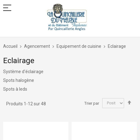
Allez
au
Accueil
Agencement
Equipement de cuisine
Eclairage
contenu
Eclairage
Système d'éclairage
Spots halogène
Spots à leds
Par
Trier par
Produits
1
-
12
sur
48
ord
déc