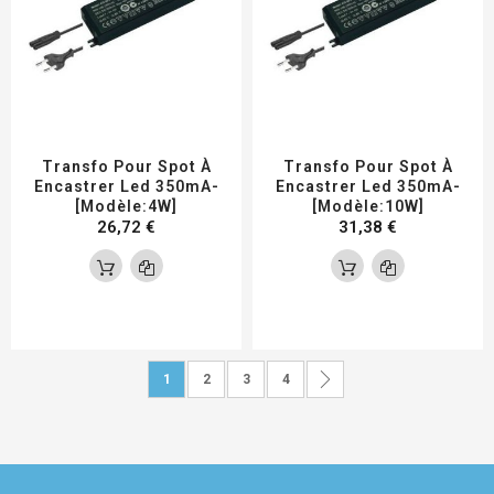
Transfo Pour Spot À
Transfo Pour Spot À
Encastrer Led 350mA-
Encastrer Led 350mA-
[Modèle:4W]
[Modèle:10W]
26,72 €
31,38 €
Page
Vous lisez actuellement la page
Page
Page
Page
Page
Suivant
1
2
3
4