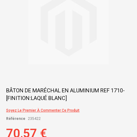
gallery
Skip
BÂTON DE MARÉCHAL EN ALUMINIUM REF 1710-
to
[FINITION:LAQUÉ BLANC]
the
beginning
of
Soyez Le Premier À Commenter Ce Produit
the
Référence
235422
images
gallery
70,57 €