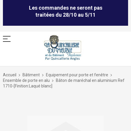
Les commandes ne seront pas
traitées du 28/10 au 5/11
Allez
au
Accueil
Bâtiment
Equipement pour porte et fenêtre
contenu
Ensemble de porte en alu
Bâton de maréchal en aluminium Ref
1710-[Finition:Laqué blanc]
Skip
to
the
end
of
the
images