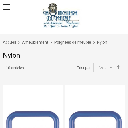
Allez
au
Accueil
Ameublement
Poignées de meuble
Nylon
contenu
Nylon
Par
Trier par
10
articles
ord
déc