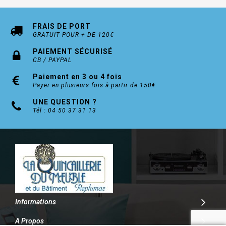
FRAIS DE PORT
GRATUIT POUR + DE 120€
PAIEMENT SÉCURISÉ
CB / PAYPAL
Paiement en 3 ou 4 fois
Payer en plusieurs fois à partir de 150€
UNE QUESTION ?
Tél : 04 50 37 31 13
Informations
A Propos