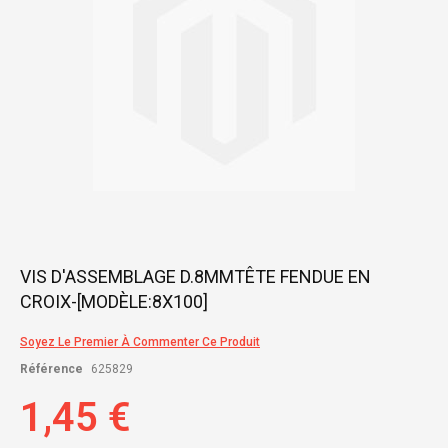
Skip
VIS D'ASSEMBLAGE D.8MMTÊTE FENDUE EN
to
CROIX-[MODÈLE:8X100]
the
beginning
of
Soyez Le Premier À Commenter Ce Produit
the
Référence
625829
images
gallery
1,45 €