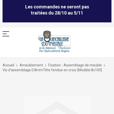
Les commandes ne seront pas
traitées du 28/10 au 5/11
Allez
au
Accueil
Ameublement
Fixation - Assemblage de meuble
contenu
Vis d'assemblage D.8mmTête fendue en croix-[Modèle:8x100]
Skip
to
the
end
of
the
images
gallery